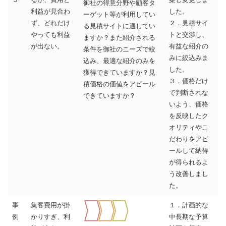
御社の得意分野や顧客タ
利益が見合わ
した。
ーゲット等が利用してい
ず、どれだけ
２．見積サイ
る見積サイトに適してい
やっても利益
トと交渉し、
ますか？また紹介される
が出ない。
有益な紹介の
条件を御社のニーズで絞
みに絞込みま
込み、最適な紹介のみを
した。
獲得できていますか？見
３．価格だけ
積価格の価値をアピール
で判断されな
できていますか？
いよう、価格
を反映したク
オリティやこ
だわりをアピ
ールして納得
が得られるよ
う改善しまし
た。
事
集客費用が掛
１．計画的な
例
かりすぎ、利
中長期な予算