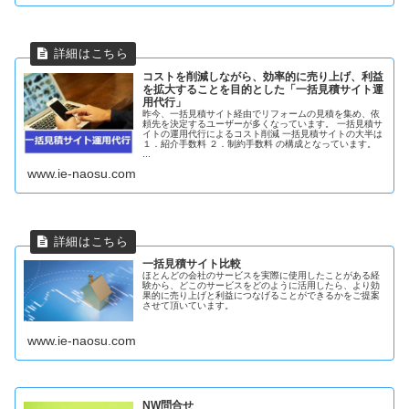
コストを削減しながら、効率的に売り上げ、利益
を拡大することを目的とした「一括見積サイト運
用代行」
昨今、一括見積サイト経由でリフォームの見積を集め、依
頼先を決定するユーザーが多くなっています。 一括見積サ
イトの運用代行によるコスト削減 一括見積サイトの大半は
１．紹介手数料 ２．制約手数料 の構成となっています。
...
www.ie-naosu.com
一括見積サイト比較
ほとんどの会社のサービスを実際に使用したことがある経
験から、どこのサービスをどのように活用したら、より効
果的に売り上げと利益につなげることができるかをご提案
させて頂いています。
www.ie-naosu.com
NW問合せ