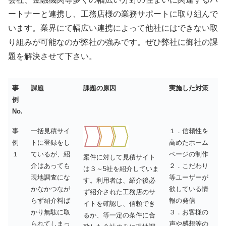
ートナーと連携し、工務店様の業務サポートに取り組んで
います。業界にて幅広い連携によって他社にはできない取
り組みが可能なのが弊社の強みです。ぜひ弊社に御社の課
題を解決させて下さい。
事
課題
課題の原因
実施した対策
例
No.
事
一括見積サイ
１．信頼性を
例
トに登録をし
高めたホーム
１
ているが、紹
ページの制作
案件に対して見積サイト
介はあっても
２．こだわり
は３～5社を紹介していま
現地調査にな
等ユーザーが
す。利用者は、紹介後必
かなかつなが
欲している情
ず紹介された工務店のサ
らず紹介料ば
報の発信
イトを確認し、信頼でき
かり無駄に取
３．お客様の
るか、等一定の条件に合
られてしまっ
声や感想等の