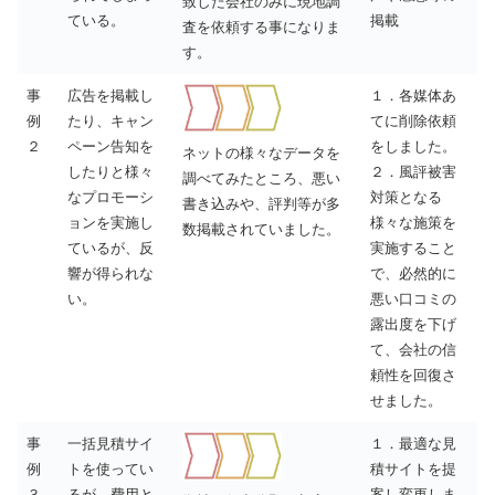
致した会社のみに現地調
ている。
掲載
査を依頼する事になりま
す。
事
広告を掲載し
１．各媒体あ
例
たり、キャン
てに削除依頼
２
ペーン告知を
をしました。
ネットの様々なデータを
したりと様々
２．風評被害
調べてみたところ、悪い
なプロモーシ
対策となる
書き込みや、評判等が多
ョンを実施し
様々な施策を
数掲載されていました。
ているが、反
実施すること
響が得られな
で、必然的に
い。
悪い口コミの
露出度を下げ
て、会社の信
頼性を回復さ
せました。
事
一括見積サイ
１．最適な見
例
トを使ってい
積サイトを提
３
るが、費用と
案し変更しま