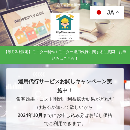
ie-naosu ー施工会社支援サービスー
JA
【毎月3社限定】モニター制作 / モニター運用代行に関するご質問、お申
込みはこちら！
運用代行サービスお試しキャンペーン実
施中！
集客効果・コスト削減・利益拡大効果がどれだ
けあるか知って欲しいから
2024年10月
までにお申し込み分はお試し価格
でご利用できます。