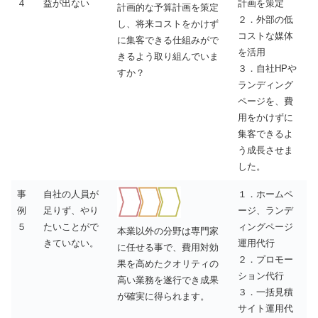
４
益が出ない
計画を策定
計画的な予算計画を策定
２．外部の低
し、将来コストをかけず
コストな媒体
に集客できる仕組みがで
を活用
きるよう取り組んでいま
３．自社HPや
すか？
ランディング
ページを、費
用をかけずに
集客できるよ
う成長させま
した。
事
自社の人員が
１．ホームペ
例
足りず、やり
ージ、ランデ
５
たいことがで
ィングページ
本業以外の分野は専門家
きていない。
運用代行
に任せる事で、費用対効
２．プロモー
果を高めたクオリティの
ション代行
高い業務を遂行でき成果
３．一括見積
が確実に得られます。
サイト運用代