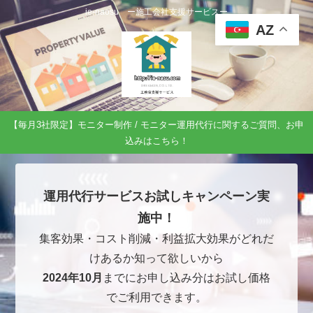
ie-naosu ー施工会社支援サービスー
AZ
【毎月3社限定】モニター制作 / モニター運用代行に関するご質問、お申
込みはこちら！
運用代行サービスお試しキャンペーン実
施中！
集客効果・コスト削減・利益拡大効果がどれだ
けあるか知って欲しいから
2024年10月
までにお申し込み分はお試し価格
でご利用できます。